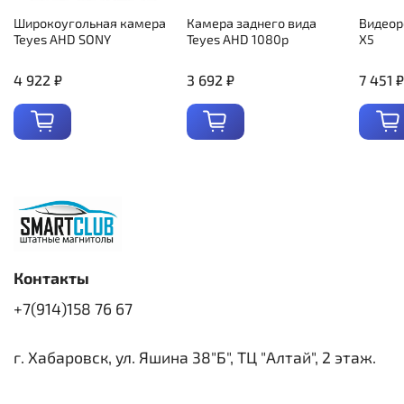
Широкоугольная камера
Камера заднего вида
Видеор
Teyes AHD SONY
Teyes AHD 1080p
X5
4 922 ₽
3 692 ₽
7 451 ₽
Контакты
+7(914)158 76 67
г. Хабаровск, ул. Яшина 38"Б", ТЦ "Алтай", 2 этаж.