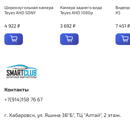
Широкоугольная камера
Камера заднего вида
Видеор
Teyes AHD SONY
Teyes AHD 1080p
X5
4 922 ₽
3 692 ₽
7 451 ₽
Контакты
+7(914)158 76 67
г. Хабаровск, ул. Яшина 38"Б", ТЦ "Алтай", 2 этаж.