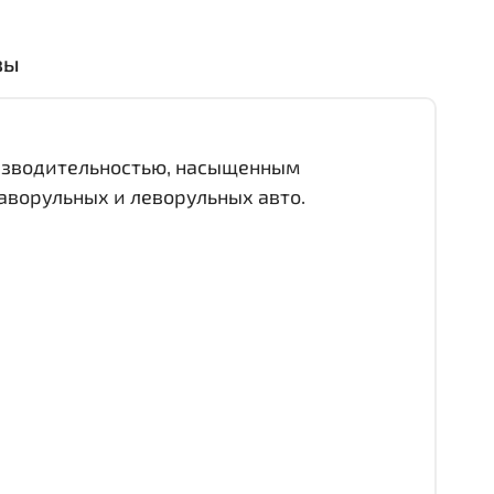
вы
оизводительностью, насыщенным
аворульных и леворульных авто.