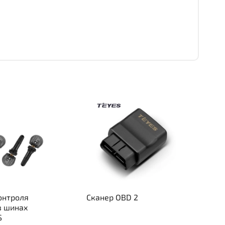
онтроля
Сканер OBD 2
в шинах
S