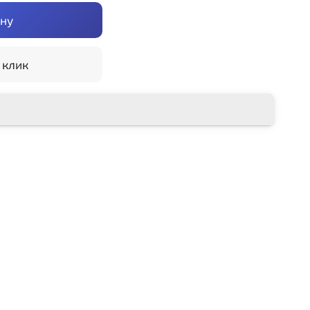
ину
 клик