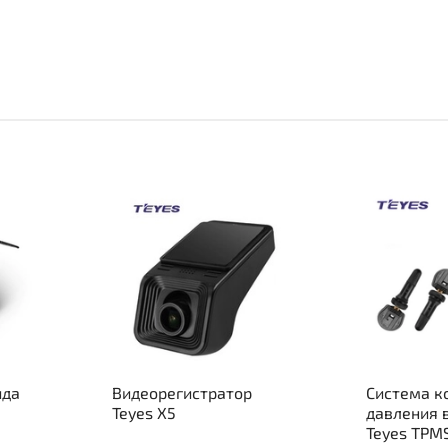
ида
Видеорегистратор
Система к
Teyes X5
давления 
Teyes TPM