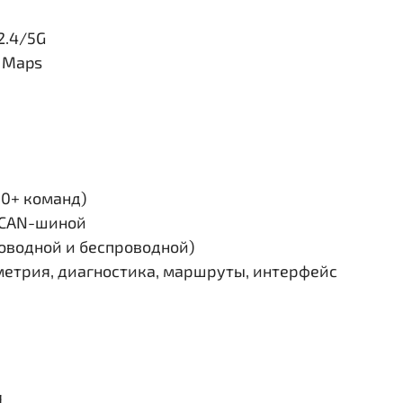
2.4/5G
e Maps
30+ команд)
и CAN-шиной
роводной и беспроводной)
етрия, диагностика, маршруты, интерфейс
я