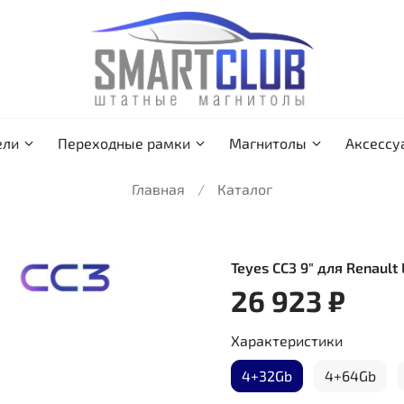
ели
Переходные рамки
Магнитолы
Аксессу
Главная
Каталог
Teyes CC3 9" для Renault
26 923 ₽
Характеристики
4+32Gb
4+64Gb