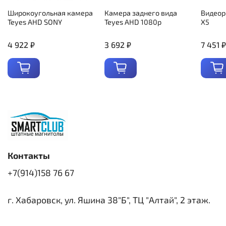
Широкоугольная камера
Камера заднего вида
Видеор
Teyes AHD SONY
Teyes AHD 1080p
X5
4 922 ₽
3 692 ₽
7 451 ₽
Контакты
+7(914)158 76 67
г. Хабаровск, ул. Яшина 38"Б", ТЦ "Алтай", 2 этаж.