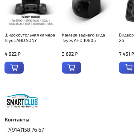
Широкоугольная камера
Камера заднего вида
Видеор
Teyes AHD SONY
Teyes AHD 1080p
X5
4 922 ₽
3 692 ₽
7 451 ₽
Контакты
+7(914)158 76 67