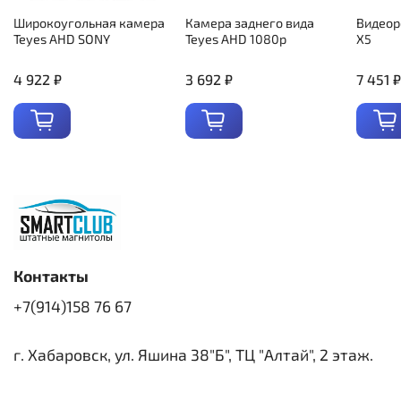
Широкоугольная камера
Камера заднего вида
Видеор
Teyes AHD SONY
Teyes AHD 1080p
X5
4 922 ₽
3 692 ₽
7 451 ₽
Контакты
+7(914)158 76 67
г. Хабаровск, ул. Яшина 38"Б", ТЦ "Алтай", 2 этаж.