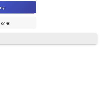
ину
 клик