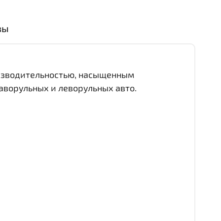
вы
оизводительностью, насыщенным
аворульных и леворульных авто.