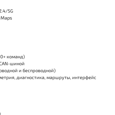
2.4/5G
e Maps
30+ команд)
и CAN-шиной
роводной и беспроводной)
етрия, диагностика, маршруты, интерфейс
я