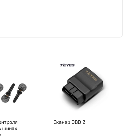
онтроля
Сканер OBD 2
в шинах
S