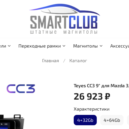
ели
Переходные рамки
Магнитолы
Аксессу
Главная
Каталог
Teyes CC3 9" для Mazda 3
26 923 ₽
Характеристики
4+32Gb
4+64Gb