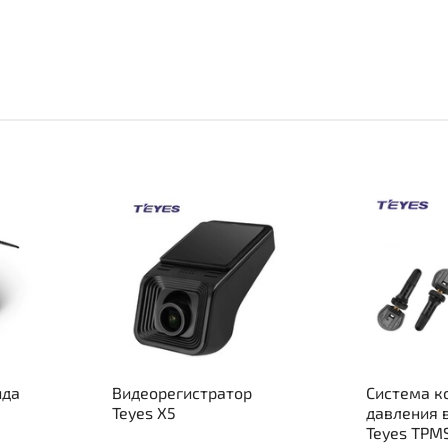
ида
Видеорегистратор
Система к
Teyes X5
давления 
Teyes TPM