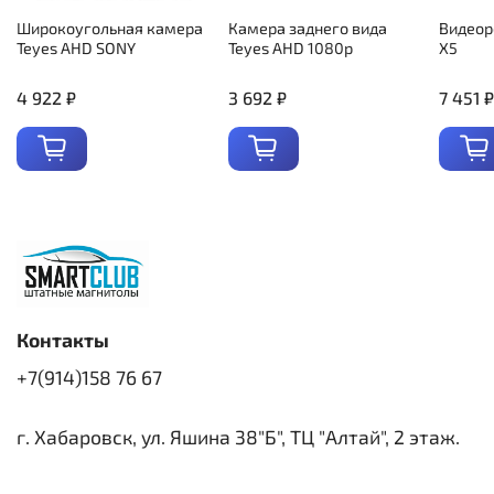
Широкоугольная камера
Камера заднего вида
Видеор
Teyes AHD SONY
Teyes AHD 1080p
X5
4 922 ₽
3 692 ₽
7 451 ₽
Контакты
+7(914)158 76 67
г. Хабаровск, ул. Яшина 38"Б", ТЦ "Алтай", 2 этаж.