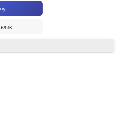
ину
 клик