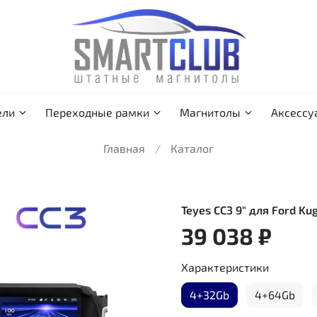
ели
Переходные рамки
Магнитолы
Аксессу
Главная
Каталог
Teyes CC3 9" для Ford Ku
39 038 ₽
Характеристики
4+32Gb
4+64Gb