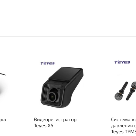
ида
Видеорегистратор
Система к
Teyes X5
давления 
Teyes TPM