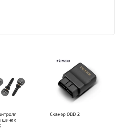
онтроля
Сканер OBD 2
в шинах
S