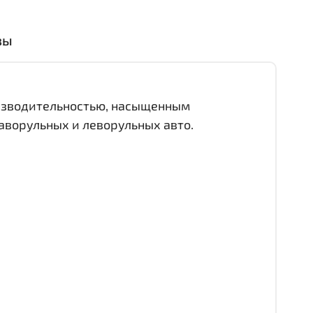
вы
оизводительностью, насыщенным
аворульных и леворульных авто.