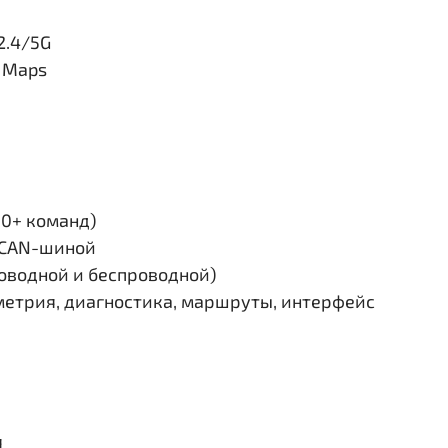
2.4/5G
e Maps
30+ команд)
и CAN-шиной
роводной и беспроводной)
етрия, диагностика, маршруты, интерфейс
я