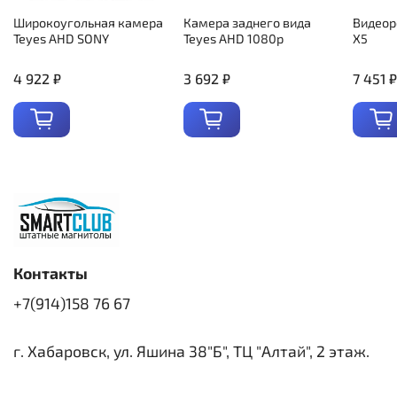
Широкоугольная камера
Камера заднего вида
Видеор
Teyes AHD SONY
Teyes AHD 1080p
X5
4 922 ₽
3 692 ₽
7 451 ₽
Контакты
+7(914)158 76 67
г. Хабаровск, ул. Яшина 38"Б", ТЦ "Алтай", 2 этаж.