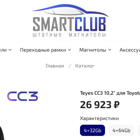
ели
Переходные рамки
Магнитолы
Аксессу
Главная
Каталог
Teyes CC3 10,2" для Toyo
26 923 ₽
Характеристики
4+32Gb
4+64Gb