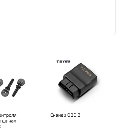
онтроля
Сканер OBD 2
в шинах
S