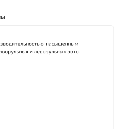
вы
оизводительностью, насыщенным
аворульных и леворульных авто.