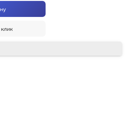
ину
 клик