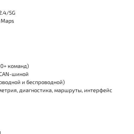
2.4/5G
e Maps
30+ команд)
и CAN-шиной
роводной и беспроводной)
етрия, диагностика, маршруты, интерфейс
я