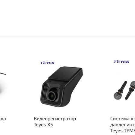
ида
Видеорегистратор
Система к
Teyes X5
давления 
Teyes TPM