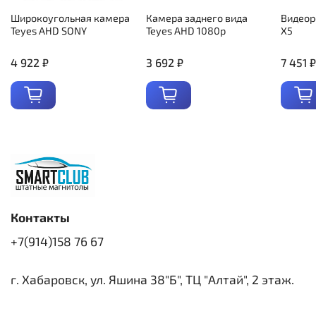
Широкоугольная камера
Камера заднего вида
Видеор
Teyes AHD SONY
Teyes AHD 1080p
X5
4 922 ₽
3 692 ₽
7 451 ₽
Контакты
+7(914)158 76 67
г. Хабаровск, ул. Яшина 38"Б", ТЦ "Алтай", 2 этаж.