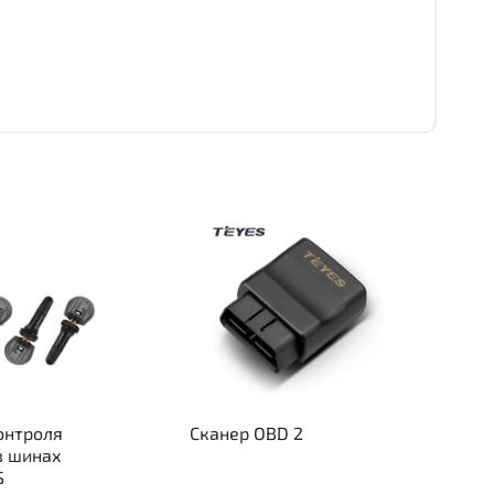
онтроля
Сканер OBD 2
в шинах
S