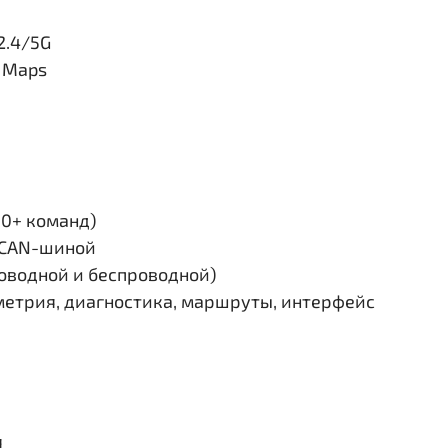
2.4/5G
e Maps
30+ команд)
и CAN-шиной
роводной и беспроводной)
етрия, диагностика, маршруты, интерфейс
я