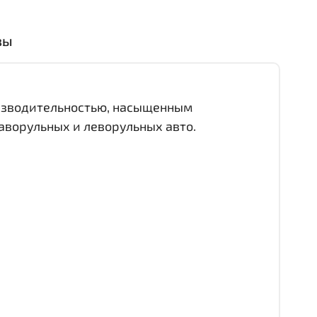
вы
оизводительностью, насыщенным
аворульных и леворульных авто.