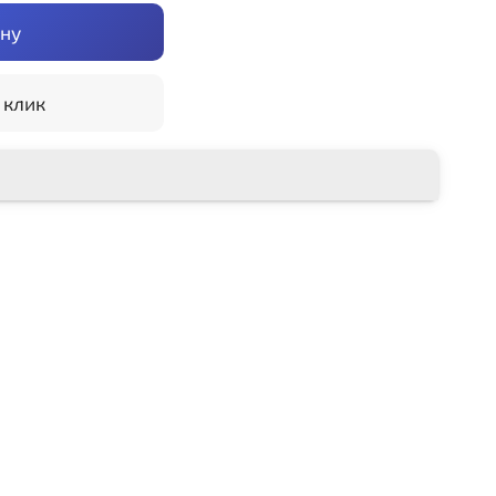
ину
 клик