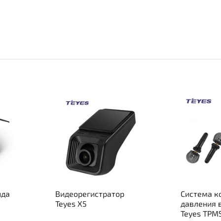
ида
Видеорегистратор
Система к
Teyes X5
давления 
Teyes TPM