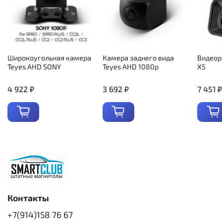
Широкоугольная камера
Камера заднего вида
Видеор
Teyes AHD SONY
Teyes AHD 1080p
X5
4 922 ₽
3 692 ₽
7 451 ₽
Контакты
+7(914)158 76 67