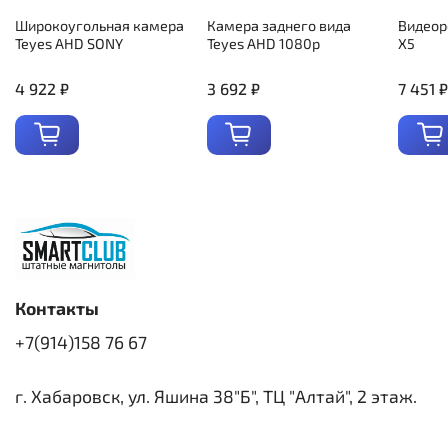
Широкоугольная камера
Камера заднего вида
Видеор
Teyes AHD SONY
Teyes AHD 1080p
X5
4 922 ₽
3 692 ₽
7 451 ₽
Контакты
+7(914)158 76 67
г. Хабаровск, ул. Яшина 38"Б", ТЦ "Алтай", 2 этаж.