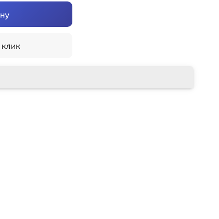
ину
 клик