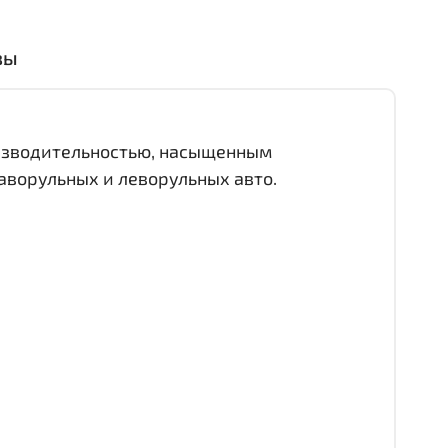
вы
оизводительностью, насыщенным
аворульных и леворульных авто.