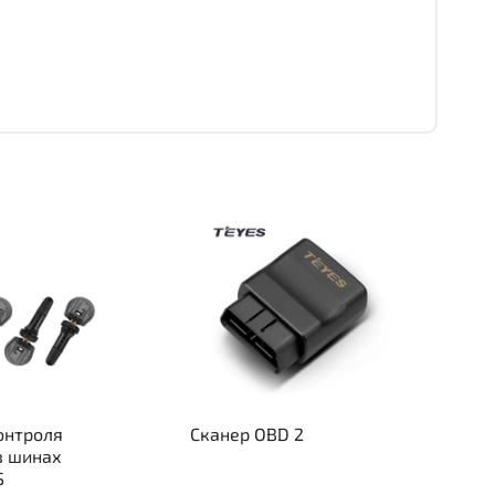
онтроля
Сканер OBD 2
в шинах
S