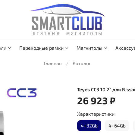
ели
Переходные рамки
Магнитолы
Аксессу
Главная
Каталог
Teyes CC3 10.2" для Nissa
26 923 ₽
Характеристики
4+32Gb
4+64Gb