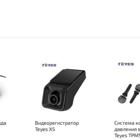
ида
Видеорегистратор
Система к
Teyes X5
давления 
Teyes TPM