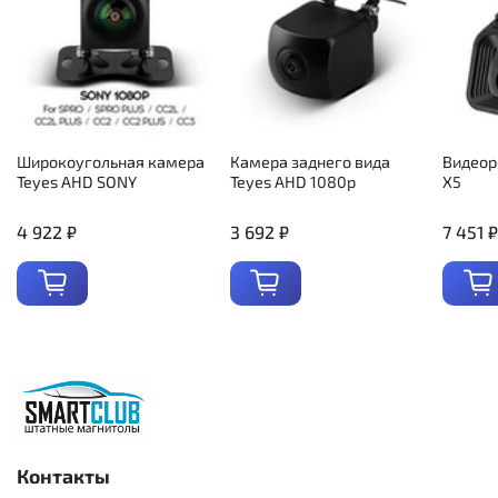
Широкоугольная камера
Камера заднего вида
Видеор
Teyes AHD SONY
Teyes AHD 1080p
X5
4 922 ₽
3 692 ₽
7 451 ₽
Контакты