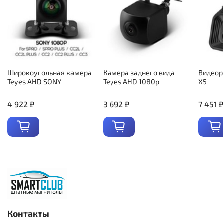
Широкоугольная камера
Камера заднего вида
Видеор
Teyes AHD SONY
Teyes AHD 1080p
X5
4 922 ₽
3 692 ₽
7 451 ₽
Контакты