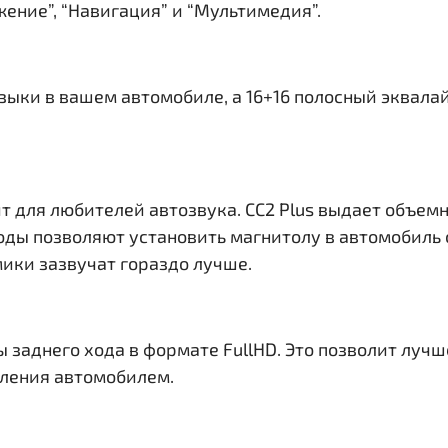
ение”, “Навигация” и “Мультимедия”.
узыки в вашем автомобиле, а 16+16 полосный эквала
т для любителей автозвука. CC2 Plus выдает объем
ходы
позволяют установить магнитолу в автомобиль 
ики зазвучат гораздо лучше.
ы заднего хода в формате FullHD. Это позволит лу
вления автомобилем.