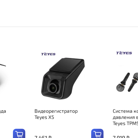
ида
Видеорегистратор
Система к
Teyes X5
давления 
Teyes TPM
7 451 ₽
7 919 ₽