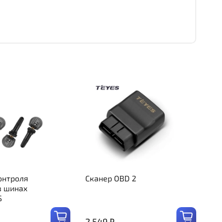
онтроля
Сканер OBD 2
в шинах
S
2 549 ₽