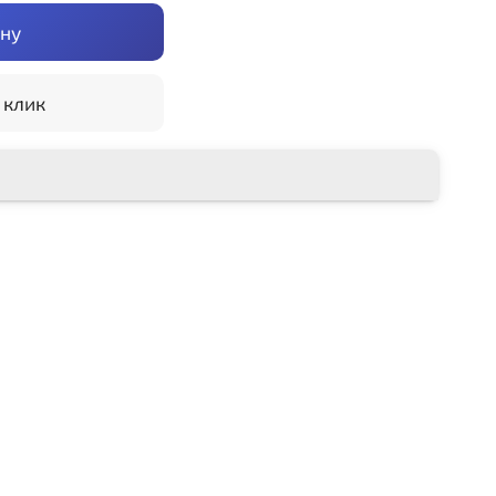
ину
 клик