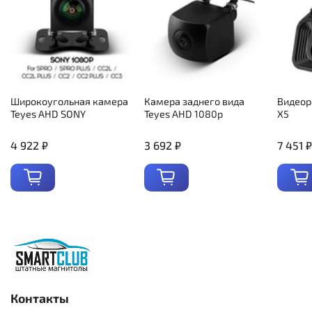
Широкоугольная камера
Камера заднего вида
Видеор
Teyes AHD SONY
Teyes AHD 1080p
X5
4 922 ₽
3 692 ₽
7 451 ₽
Контакты