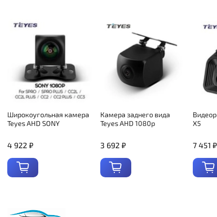
Широкоугольная камера
Камера заднего вида
Видеор
Teyes AHD SONY
Teyes AHD 1080p
X5
4 922 ₽
3 692 ₽
7 451 ₽