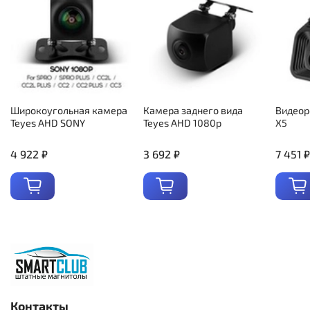
Широкоугольная камера
Камера заднего вида
Видеор
Teyes AHD SONY
Teyes AHD 1080p
X5
4 922 ₽
3 692 ₽
7 451 ₽
Контакты