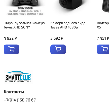
Широкоугольная камера
Камера заднего вида
Видеор
Teyes AHD SONY
Teyes AHD 1080p
X5
4 922 ₽
3 692 ₽
7 451 ₽
Контакты
+7(914)158 76 67