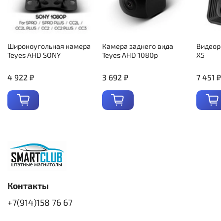
Широкоугольная камера
Камера заднего вида
Видеор
Teyes AHD SONY
Teyes AHD 1080p
X5
4 922 ₽
3 692 ₽
7 451 ₽
Контакты
+7(914)158 76 67