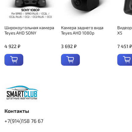
Широкоугольная камера
Камера заднего вида
Видеор
Teyes AHD SONY
Teyes AHD 1080p
X5
4 922 ₽
3 692 ₽
7 451 ₽
Контакты
+7(914)158 76 67