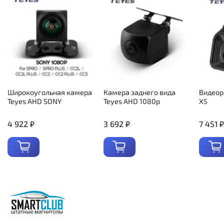
Широкоугольная камера
Камера заднего вида
Видеор
Teyes AHD SONY
Teyes AHD 1080p
X5
4 922 ₽
3 692 ₽
7 451 ₽