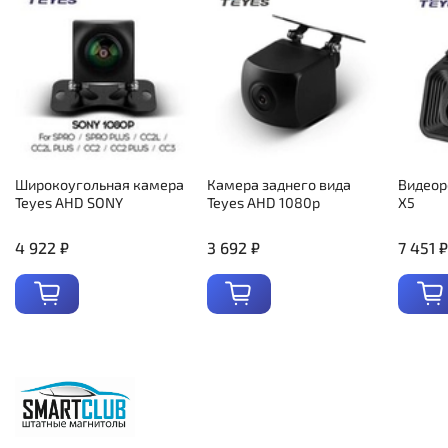
Широкоугольная камера
Камера заднего вида
Видеор
Teyes AHD SONY
Teyes AHD 1080p
X5
4 922 ₽
3 692 ₽
7 451 ₽