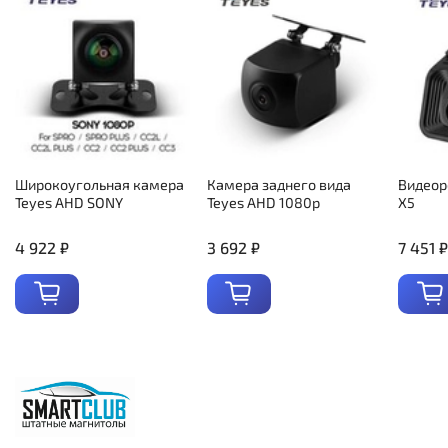
Широкоугольная камера
Камера заднего вида
Видеор
Teyes AHD SONY
Teyes AHD 1080p
X5
4 922 ₽
3 692 ₽
7 451 ₽