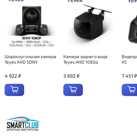
Широкоугольная камера
Камера заднего вида
Видеор
Teyes AHD SONY
Teyes AHD 1080p
X5
4 922 ₽
3 692 ₽
7 451 ₽