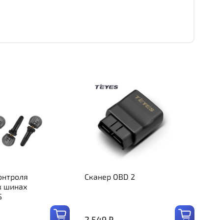
онтроля
Сканер OBD 2
в шинах
S
2 549 ₽