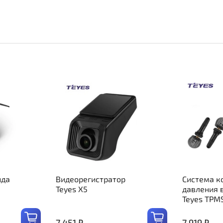
ида
Видеорегистратор
Система к
Teyes X5
давления 
Teyes TPM
7 451 ₽
7 919 ₽