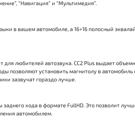
ение”, “Навигация” и “Мультимедия”.
узыки в вашем автомобиле, а 16+16 полосный эквала
т для любителей автозвука. CC2 Plus выдает объем
ходы
позволяют установить магнитолу в автомобиль 
ики зазвучат гораздо лучше.
ы заднего хода в формате FullHD. Это позволит лу
вления автомобилем.