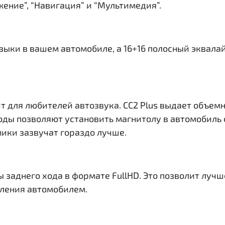
ение”, “Навигация” и “Мультимедия”.
узыки в вашем автомобиле, а 16+16 полосный эквала
т для любителей автозвука. CC2 Plus выдает объем
ходы
позволяют установить магнитолу в автомобиль 
ики зазвучат гораздо лучше.
ы заднего хода в формате FullHD. Это позволит лу
вления автомобилем.