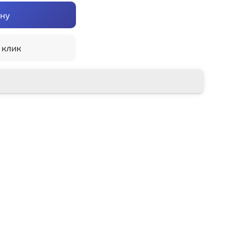
ину
 клик