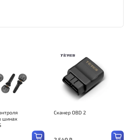
онтроля
Сканер OBD 2
в шинах
S
2 549 ₽