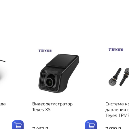
ида
Видеорегистратор
Система к
Teyes X5
давления 
Teyes TPM
7 451 ₽
7 919 ₽