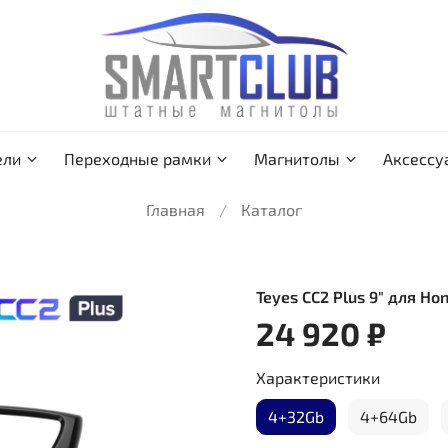
ели
Переходные рамки
Магнитолы
Аксессу
Главная
Каталог
Teyes CC2 Plus 9" для Hon
24 920 ₽
Характеристики
4+32Gb
4+64Gb