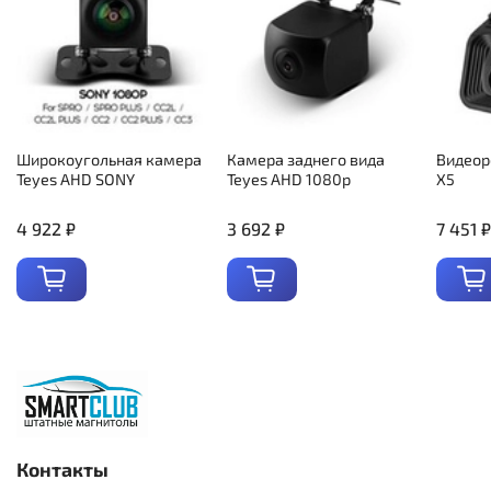
Широкоугольная камера
Камера заднего вида
Видеор
Teyes AHD SONY
Teyes AHD 1080p
X5
4 922 ₽
3 692 ₽
7 451 ₽
Контакты