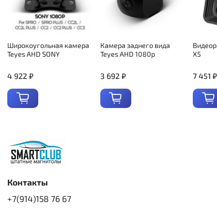
Широкоугольная камера
Камера заднего вида
Видеор
Teyes AHD SONY
Teyes AHD 1080p
X5
4 922 ₽
3 692 ₽
7 451 ₽
Контакты
+7(914)158 76 67