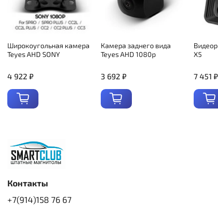
Широкоугольная камера
Камера заднего вида
Видеор
Teyes AHD SONY
Teyes AHD 1080p
X5
4 922 ₽
3 692 ₽
7 451 ₽
Контакты
+7(914)158 76 67