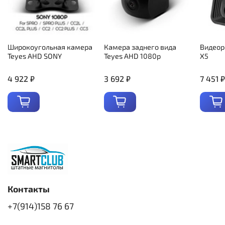
Широкоугольная камера
Камера заднего вида
Видеор
Teyes AHD SONY
Teyes AHD 1080p
X5
4 922 ₽
3 692 ₽
7 451 ₽
Контакты
+7(914)158 76 67