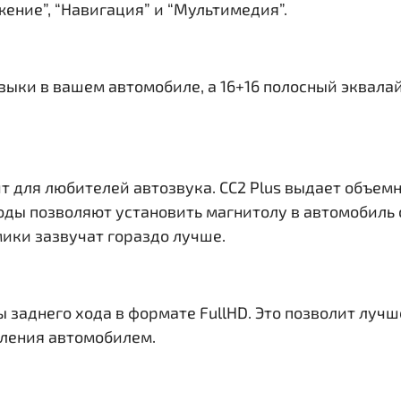
ение”, “Навигация” и “Мультимедия”.
узыки в вашем автомобиле, а 16+16 полосный эквала
т для любителей автозвука. CC2 Plus выдает объем
ходы
позволяют установить магнитолу в автомобиль 
ики зазвучат гораздо лучше.
ы заднего хода в формате FullHD. Это позволит лу
вления автомобилем.