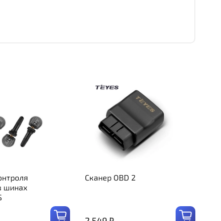
онтроля
Сканер OBD 2
в шинах
S
2 549 ₽