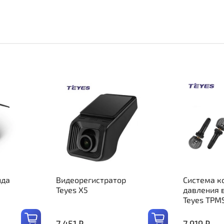
ида
Видеорегистратор
Система к
Teyes X5
давления 
Teyes TPM
7 451 ₽
7 919 ₽