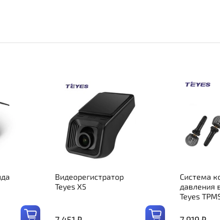
ида
Видеорегистратор
Система к
Teyes X5
давления 
Teyes TPM
7 451 ₽
7 919 ₽