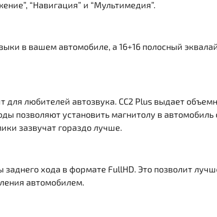
ение”, “Навигация” и “Мультимедия”.
узыки в вашем автомобиле, а 16+16 полосный эквала
т для любителей автозвука. CC2 Plus выдает объем
ходы
позволяют установить магнитолу в автомобиль 
ики зазвучат гораздо лучше.
ы заднего хода в формате FullHD. Это позволит лу
вления автомобилем.