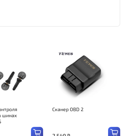
онтроля
Сканер OBD 2
в шинах
S
2 549 ₽