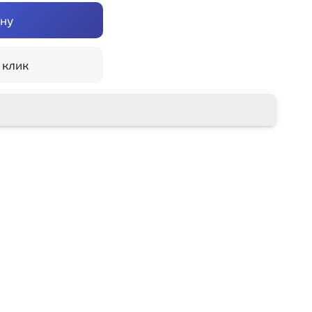
ину
 клик