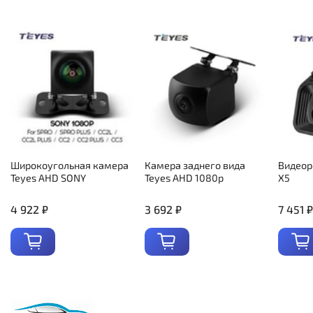
Широкоугольная камера
Камера заднего вида
Видеор
Teyes AHD SONY
Teyes AHD 1080p
X5
4 922 ₽
3 692 ₽
7 451 ₽