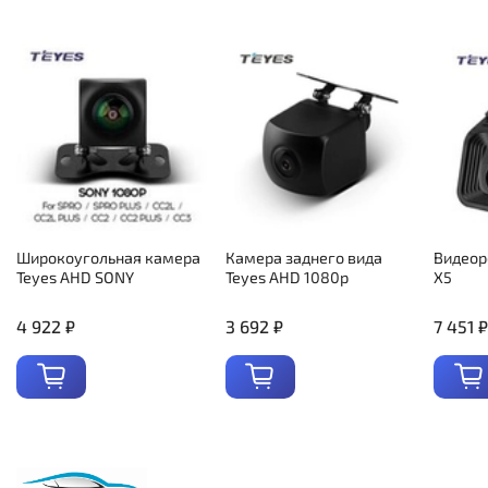
Широкоугольная камера
Камера заднего вида
Видеор
Teyes AHD SONY
Teyes AHD 1080p
X5
4 922 ₽
3 692 ₽
7 451 ₽