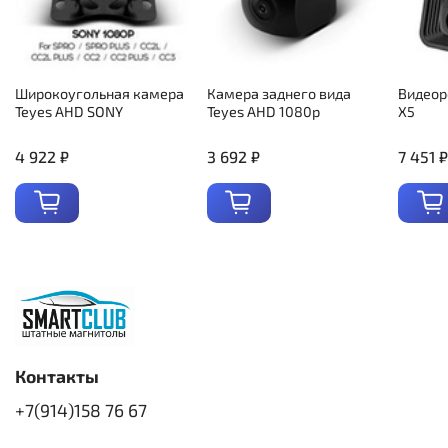
Широкоугольная камера
Камера заднего вида
Видеор
Teyes AHD SONY
Teyes AHD 1080p
X5
4 922 ₽
3 692 ₽
7 451 ₽
Контакты
+7(914)158 76 67