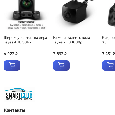
Широкоугольная камера
Камера заднего вида
Видеор
Teyes AHD SONY
Teyes AHD 1080p
X5
4 922 ₽
3 692 ₽
7 451 ₽
Контакты