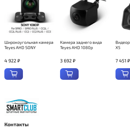
Широкоугольная камера
Камера заднего вида
Видеор
Teyes AHD SONY
Teyes AHD 1080p
X5
4 922 ₽
3 692 ₽
7 451 ₽
Контакты