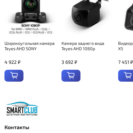
Широкоугольная камера
Камера заднего вида
Видеор
Teyes AHD SONY
Teyes AHD 1080p
X5
4 922 ₽
3 692 ₽
7 451 ₽
Контакты