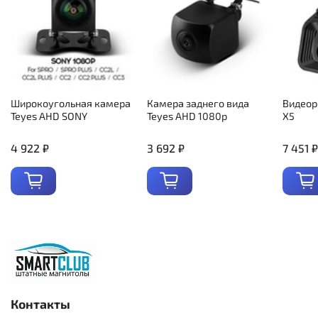
Широкоугольная камера
Камера заднего вида
Видеор
Teyes AHD SONY
Teyes AHD 1080p
X5
4 922 ₽
3 692 ₽
7 451 ₽
Контакты