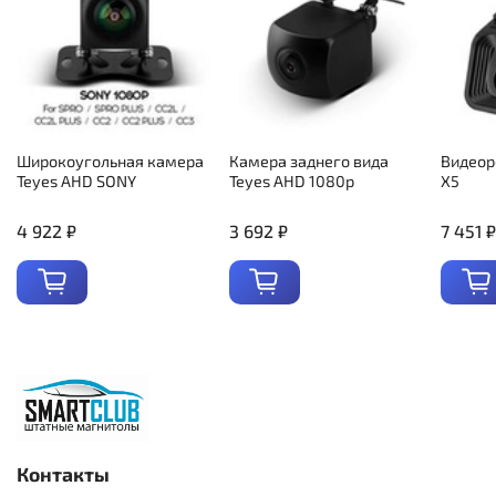
Широкоугольная камера
Камера заднего вида
Видеор
Teyes AHD SONY
Teyes AHD 1080p
X5
4 922 ₽
3 692 ₽
7 451 ₽
Контакты