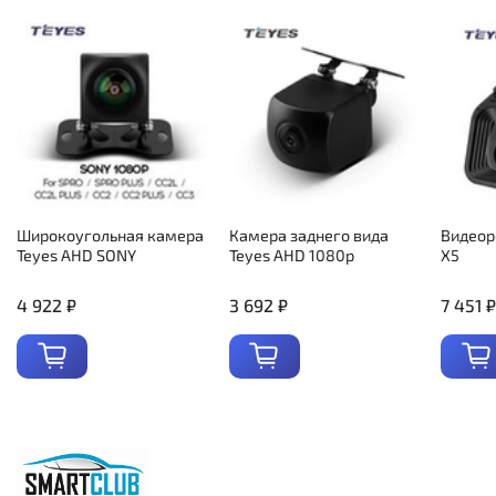
Широкоугольная камера
Камера заднего вида
Видеор
Teyes AHD SONY
Teyes AHD 1080p
X5
4 922 ₽
3 692 ₽
7 451 ₽