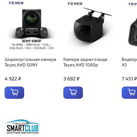
Широкоугольная камера
Камера заднего вида
Видеор
Teyes AHD SONY
Teyes AHD 1080p
X5
4 922 ₽
3 692 ₽
7 451 ₽