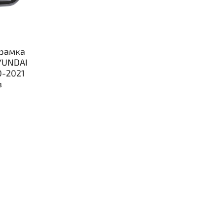
рамка
YUNDAI
0-2021
в