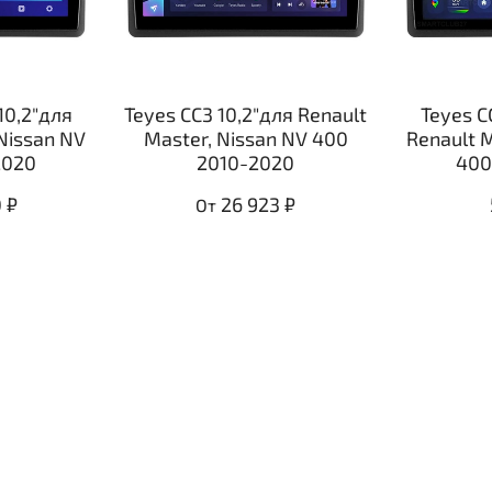
10,2"для
Teyes CC3 10,2"для Renault
Teyes C
Nissan NV
Master, Nissan NV 400
Renault 
2020
2010-2020
400
 ₽
26 923 ₽
От