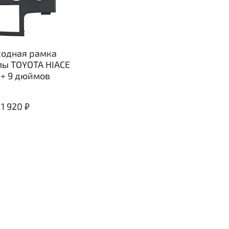
одная рамка
лы TOYOTA HIACE
9+ 9 дюймов
1 920 ₽